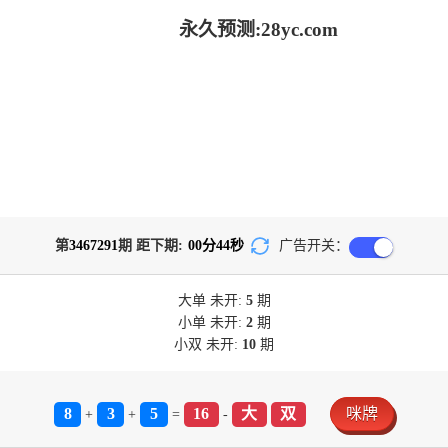
永久预测:28yc.com
第
3467291
期 距下期:
00
分
44
秒
广告开关：
大单
未开:
5
期
小单
未开:
2
期
小双
未开:
10
期
8
3
5
16
大
双
咪牌
+
+
=
-