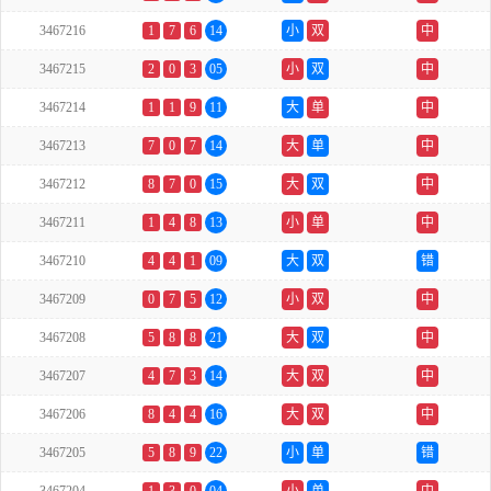
3467216
1
7
6
14
小
双
中
3467215
2
0
3
05
小
双
中
3467214
1
1
9
11
大
单
中
3467213
7
0
7
14
大
单
中
3467212
8
7
0
15
大
双
中
3467211
1
4
8
13
小
单
中
3467210
4
4
1
09
大
双
错
3467209
0
7
5
12
小
双
中
3467208
5
8
8
21
大
双
中
3467207
4
7
3
14
大
双
中
3467206
8
4
4
16
大
双
中
3467205
5
8
9
22
小
单
错