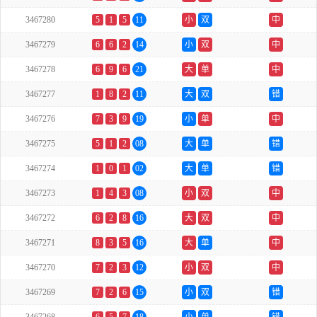
3467280
5
1
5
11
小
双
中
3467279
6
6
2
14
小
双
中
3467278
6
9
6
21
大
单
中
3467277
1
8
2
11
大
双
错
3467276
7
3
9
19
小
单
中
3467275
5
1
2
08
大
单
错
3467274
1
0
1
02
大
单
错
3467273
1
4
3
08
小
双
中
3467272
6
2
8
16
大
双
中
3467271
8
3
5
16
大
单
中
3467270
7
2
3
12
小
双
中
3467269
7
2
6
15
小
双
错