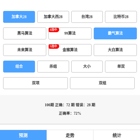
加拿大28
加拿大西28
台湾28
比特币28
黑马算法
99算法
霸气算法
未来算法
金猴算法
大白算法
组合
杀组
大小
单双
双项
双组
100期 正确：72 期 错误：28 期
正确率：72%
预测
走势
统计