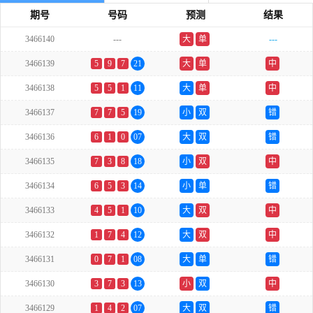
期号
号码
预测
结果
3466140
---
大
单
---
3466139
5
9
7
21
大
单
中
3466138
5
5
1
11
大
单
中
3466137
7
7
5
19
小
双
错
3466136
6
1
0
07
大
双
错
3466135
7
3
8
18
小
双
中
3466134
6
5
3
14
小
单
错
3466133
4
5
1
10
大
双
中
3466132
1
7
4
12
大
双
中
3466131
0
7
1
08
大
单
错
3466130
3
7
3
13
小
双
中
3466129
1
4
2
07
大
双
错