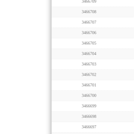
3466709
3466708
3466707
3466706
3466705
3466704
3466703
3466702
3466701
3466700
3466699
3466698
3466697