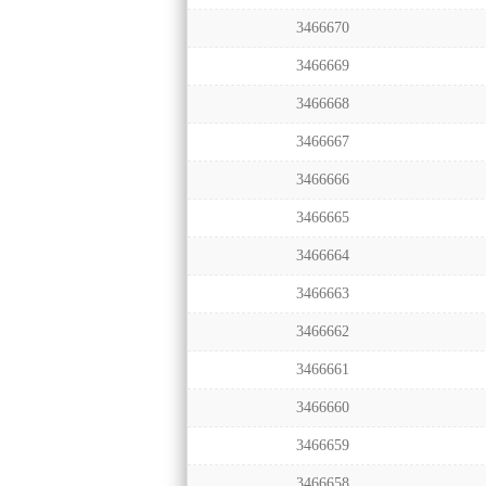
3466670
3466669
3466668
3466667
3466666
3466665
3466664
3466663
3466662
3466661
3466660
3466659
3466658