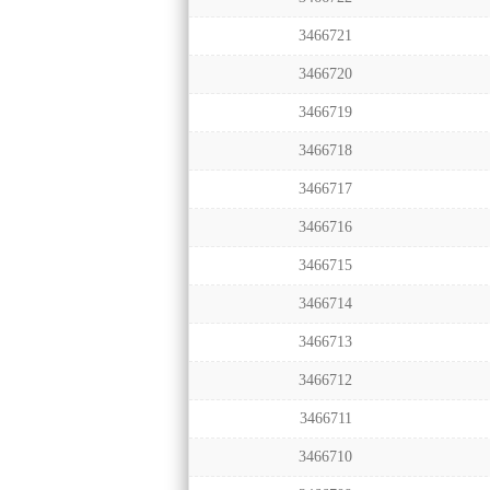
3466721
3466720
3466719
3466718
3466717
3466716
3466715
3466714
3466713
3466712
3466711
3466710