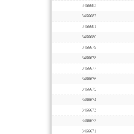
3466683
3466682
3466681
3466680
3466679
3466678
3466677
3466676
3466675
3466674
3466673
3466672
3466671