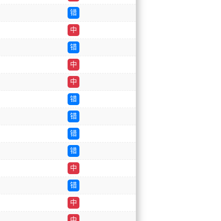
错
中
错
中
中
错
错
错
错
中
错
中
中