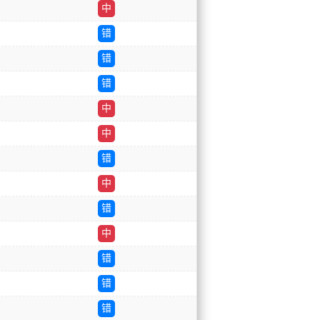
中
错
错
错
中
中
错
中
错
中
错
错
错