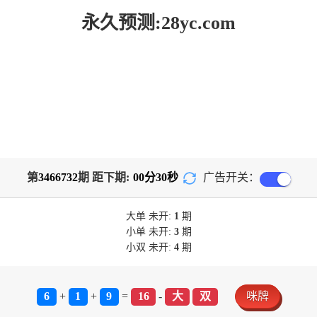
永久预测:28yc.com
第
3466732
期 距下期:
00
分
30
秒
广告开关：
大单
未开:
1
期
小单
未开:
3
期
小双
未开:
4
期
6
+
1
+
9
=
16
-
大
双
咪牌