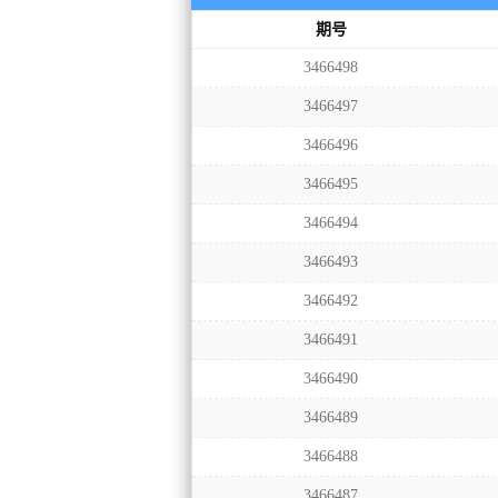
期号
3466498
3466497
3466496
3466495
3466494
3466493
3466492
3466491
3466490
3466489
3466488
3466487