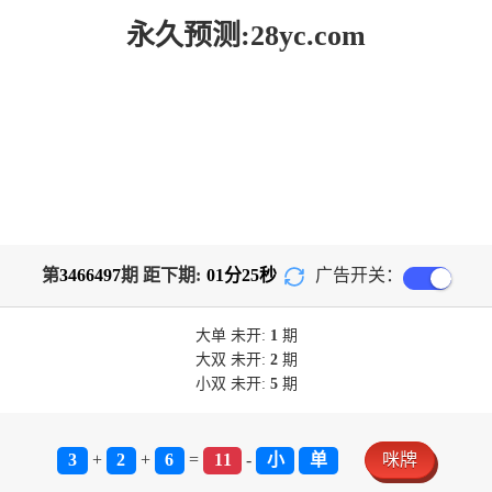
永久预测:28yc.com
第
3466497
期 距下期:
01
分
24
秒
广告开关：
大单
未开:
1
期
大双
未开:
2
期
小双
未开:
5
期
3
+
2
+
6
=
11
-
小
单
咪牌