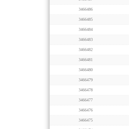
3466486
3466485
3466484
3466483
3466482
3466481
3466480
3466479
3466478
3466477
3466476
3466475