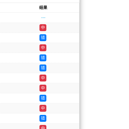
结果
---
中
错
中
错
错
中
中
错
中
错
中