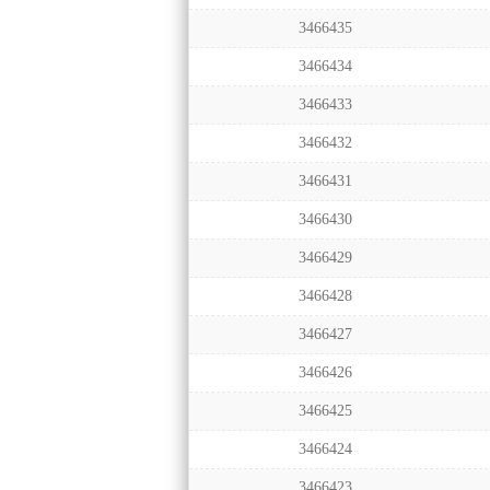
3466435
3466434
3466433
3466432
3466431
3466430
3466429
3466428
3466427
3466426
3466425
3466424
3466423