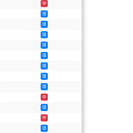
中
错
错
错
错
错
错
错
错
中
错
中
错