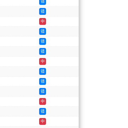
错
错
中
错
错
错
中
错
错
错
中
错
中