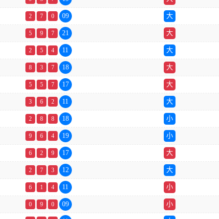
09
大
2
7
0
21
大
5
9
7
11
大
2
5
4
18
大
8
3
7
17
大
5
5
7
11
大
3
6
2
18
小
2
8
8
19
小
9
6
4
17
大
6
2
9
12
大
2
7
3
11
小
6
1
4
09
小
0
9
0