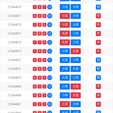
115044878
5
6
7
18
小双
大单
错
115044877
8
0
0
08
小双
大单
中
115044876
2
0
8
10
小双
大单
中
115044875
4
6
9
19
大单
小双
中
115044874
7
7
9
23
大单
小双
中
115044873
7
9
6
22
小单
大双
中
115044872
6
8
3
17
大双
小单
错
115044871
8
8
4
20
小双
大单
错
115044870
0
9
4
13
大单
小双
错
115044869
8
3
3
14
小单
大双
中
115044868
9
6
3
18
小单
大双
中
115044867
2
2
2
06
小双
大单
中