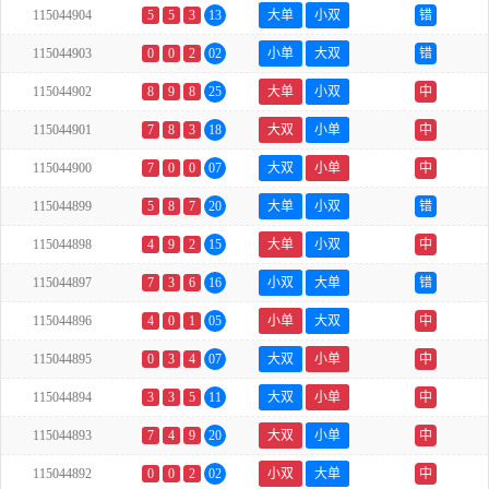
115044904
5
5
3
13
大单
小双
错
115044903
0
0
2
02
小单
大双
错
115044902
8
9
8
25
大单
小双
中
115044901
7
8
3
18
大双
小单
中
115044900
7
0
0
07
大双
小单
中
115044899
5
8
7
20
大单
小双
错
115044898
4
9
2
15
大单
小双
中
115044897
7
3
6
16
小双
大单
错
115044896
4
0
1
05
小单
大双
中
115044895
0
3
4
07
大双
小单
中
115044894
3
3
5
11
大双
小单
中
115044893
7
4
9
20
大双
小单
中
115044892
0
0
2
02
小双
大单
中