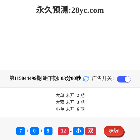
永久预测:28yc.com
第
115044499
期 距下期:
03
分
00
秒
广告开关：
大单
未开:
2
期
大双
未开:
3
期
小单
未开:
6
期
7
+
0
+
5
=
12
-
小
双
咪牌