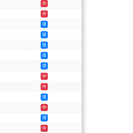
中
中
错
错
错
错
错
中
中
错
中
错
中