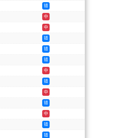
错
中
中
错
错
错
中
错
中
错
中
错
错