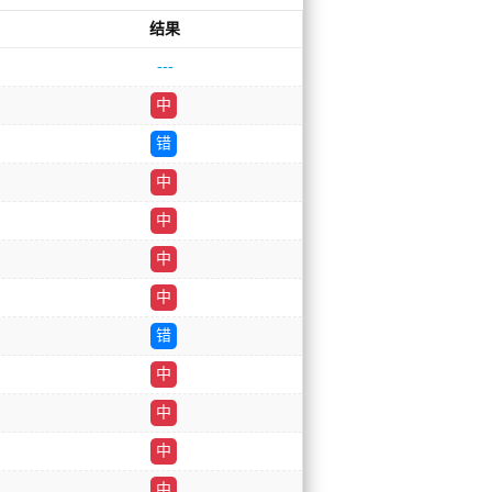
结果
---
中
错
中
中
中
中
错
中
中
中
中