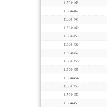
115044463
115044462
115044461
115044460
115044459
115044458
115044457
115044456
115044455
115044454
115044453
115044452
115044451