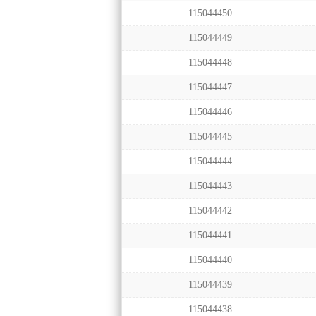
115044450
115044449
115044448
115044447
115044446
115044445
115044444
115044443
115044442
115044441
115044440
115044439
115044438