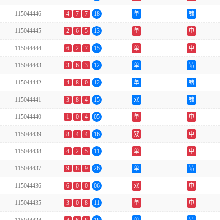
115044446
4
7
7
18
单
错
115044445
2
6
5
13
单
中
115044444
6
2
7
15
单
中
115044443
3
6
3
12
单
错
115044442
4
8
0
12
单
错
115044441
3
8
4
15
双
错
115044440
1
0
4
05
单
中
115044439
8
4
4
16
双
中
115044438
4
2
5
11
单
中
115044437
9
8
9
26
单
错
115044436
6
0
0
06
双
中
115044435
3
0
8
11
单
中