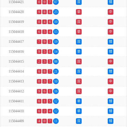
115044421
0
0
7
07
双
错
115044420
9
8
8
25
单
中
115044419
0
4
6
10
双
中
115044418
6
5
4
15
单
中
115044417
7
9
3
19
双
错
115044416
9
5
0
14
单
错
115044415
2
3
3
08
双
中
115044414
6
8
7
21
双
错
115044413
0
3
7
10
双
中
115044412
9
6
1
16
双
中
115044411
6
1
5
12
单
错
115044410
6
2
4
12
单
错
115044409
4
0
7
11
双
错