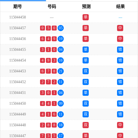
期号
号码
预测
结果
115044458
---
单
---
115044457
0
5
0
05
单
中
115044456
6
4
9
19
单
中
115044455
3
1
0
04
单
错
115044454
4
9
3
16
单
错
115044453
6
7
8
21
双
错
115044452
2
7
2
11
双
错
115044451
3
0
1
04
单
错
115044450
4
4
1
09
双
错
115044449
4
1
6
11
双
错
115044448
2
8
8
18
双
中
115044447
7
5
5
17
单
中