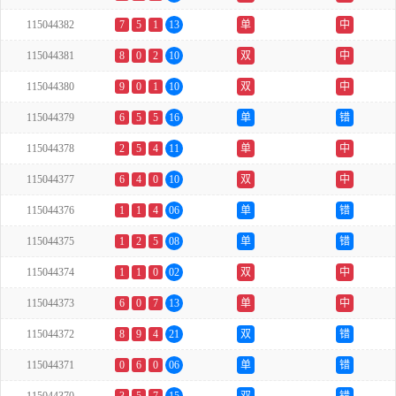
115044382
7
5
1
13
单
中
115044381
8
0
2
10
双
中
115044380
9
0
1
10
双
中
115044379
6
5
5
16
单
错
115044378
2
5
4
11
单
中
115044377
6
4
0
10
双
中
115044376
1
1
4
06
单
错
115044375
1
2
5
08
单
错
115044374
1
1
0
02
双
中
115044373
6
0
7
13
单
中
115044372
8
9
4
21
双
错
115044371
0
6
0
06
单
错