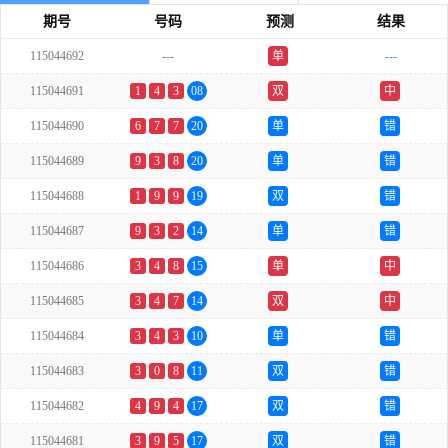
期号
号码
预测
结果
115044692
---
单
---
115044691
1
4
3
08
双
中
115044690
6
7
7
20
单
错
115044689
9
3
8
20
单
错
115044688
1
9
9
19
双
错
115044687
9
3
2
14
单
错
115044686
3
4
8
15
单
中
115044685
3
4
7
14
双
中
115044684
3
4
3
10
单
错
115044683
3
0
8
11
双
错
115044682
4
9
4
17
双
错
115044681
3
9
5
17
双
错