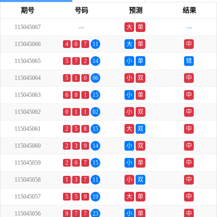
期号
号码
预测
结果
115045067
---
大
单
---
115045066
4
0
7
11
大
单
中
115045065
5
7
2
14
小
单
错
115045064
5
1
0
06
小
双
中
115045063
6
8
1
15
小
单
中
115045062
0
1
1
02
小
双
中
115045061
2
5
8
15
大
双
中
115045060
2
3
9
14
小
双
中
115045059
2
6
7
15
小
单
中
115045058
1
3
7
11
小
双
中
115045057
5
5
9
19
大
单
中
115045056
9
7
7
23
小
单
中