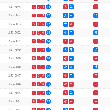
115045055
3
7
4
14
大
单
中
115045054
2
7
3
12
大
单
错
115045053
5
1
6
12
大
双
中
115045052
8
6
0
14
小
单
错
115045051
7
0
7
14
大
双
中
115045050
2
3
2
07
大
双
错
115045049
6
3
1
10
小
单
中
115045048
5
9
1
15
小
双
错
115045047
1
0
9
10
小
单
中
115045046
3
2
0
05
小
单
中
115045045
4
8
2
14
大
单
中
115045044
0
6
7
13
小
单
中