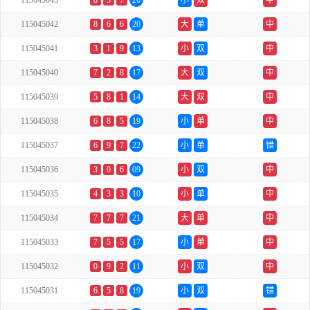
115045043
8
5
7
20
小
双
中
115045042
8
6
6
20
大
单
中
115045041
3
1
9
13
小
双
中
115045040
7
2
8
17
大
双
中
115045039
5
8
1
14
大
双
中
115045038
6
8
5
19
小
单
中
115045037
6
9
7
22
小
单
错
115045036
3
0
6
09
小
双
中
115045035
4
3
3
10
小
单
中
115045034
7
7
7
21
大
单
中
115045033
7
5
5
17
小
单
中
115045032
0
9
2
11
小
双
中
115045031
6
5
8
19
小
双
错