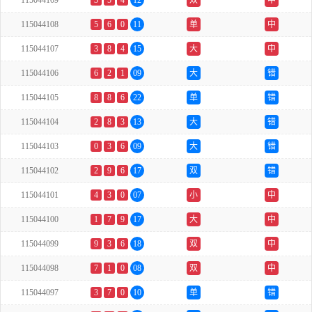
115044109
3
5
4
12
双
中
115044108
5
6
0
11
单
中
115044107
3
8
4
15
大
中
115044106
6
2
1
09
大
错
115044105
8
8
6
22
单
错
115044104
2
8
3
13
大
错
115044103
0
3
6
09
大
错
115044102
2
9
6
17
双
错
115044101
4
3
0
07
小
中
115044100
1
7
9
17
大
中
115044099
9
3
6
18
双
中
115044098
7
1
0
08
双
中
115044097
3
7
0
10
单
错