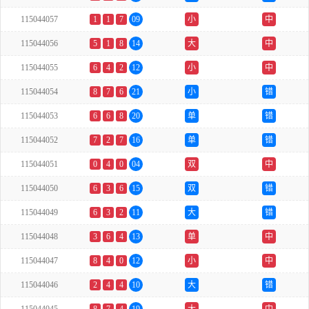
115044057
1
1
7
09
小
中
115044056
5
1
8
14
大
中
115044055
6
4
2
12
小
中
115044054
8
7
6
21
小
错
115044053
6
6
8
20
单
错
115044052
7
2
7
16
单
错
115044051
0
4
0
04
双
中
115044050
6
3
6
15
双
错
115044049
6
3
2
11
大
错
115044048
3
6
4
13
单
中
115044047
8
4
0
12
小
中
115044046
2
4
4
10
大
错