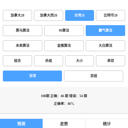
加拿大28
加拿大西28
台湾28
比特币28
黑马算法
99算法
霸气算法
未来算法
金猴算法
大白算法
组合
杀组
大小
单双
双项
双组
100期 正确：46 期 错误：54 期
正确率：46%
预测
走势
统计