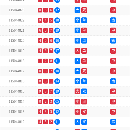
115044824
7
5
1
13
小
单
中
115044823
0
6
6
12
大
双
中
115044822
9
4
5
18
小
单
错
115044821
6
6
7
19
小
单
中
115044820
4
6
6
16
小
单
错
115044819
4
6
7
17
大
单
中
115044818
1
2
8
11
大
单
中
115044817
0
3
7
10
大
双
中
115044816
8
5
1
14
小
单
错
115044815
9
3
7
19
大
双
中
115044814
0
2
3
05
小
单
中
115044813
4
3
5
12
小
双
中
115044812
4
5
2
11
大
双
错