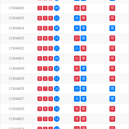
115044836
3
1
5
09
小
单
中
115044835
0
5
8
13
大
单
中
115044834
6
0
2
08
大
单
错
115044833
0
8
2
10
小
单
中
115044832
6
9
6
21
小
单
中
115044831
1
4
4
09
小
单
中
115044830
3
7
8
18
大
单
中
115044829
8
2
5
15
大
双
中
115044828
4
7
9
20
小
单
错
115044827
4
4
4
12
大
单
错
115044826
9
6
1
16
大
双
中
115044825
7
5
2
14
大
双
中