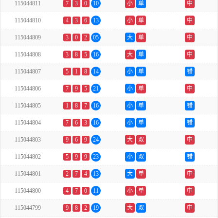
115044811
7
3
0
10
小
单
中
115044810
4
3
6
13
小
单
中
115044809
3
0
2
05
大
单
中
115044808
3
8
5
16
大
单
中
115044807
5
1
8
14
小
单
错
115044806
7
9
5
21
小
单
中
115044805
1
8
7
16
小
单
错
115044804
7
6
3
16
小
单
错
115044803
9
6
9
24
大
双
中
115044802
5
9
9
23
小
双
错
115044801
2
7
4
13
大
单
中
115044800
4
7
0
11
小
单
中
115044799
9
8
2
19
大
双
中