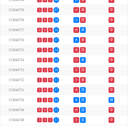
115044760
5
0
1
06
大
双
中
115044759
5
2
0
07
小
单
中
115044758
5
9
6
20
小
双
中
115044757
0
8
8
16
大
单
中
115044756
4
2
1
07
大
单
中
115044755
7
3
4
14
大
双
中
115044754
0
0
2
02
小
单
中
115044753
0
2
8
10
小
双
中
115044752
1
1
9
11
小
单
中
115044751
5
9
3
17
大
双
中
115044750
1
2
0
03
大
双
错
115044749
9
0
6
15
大
双
中
115044748
3
3
5
11
小
双
中