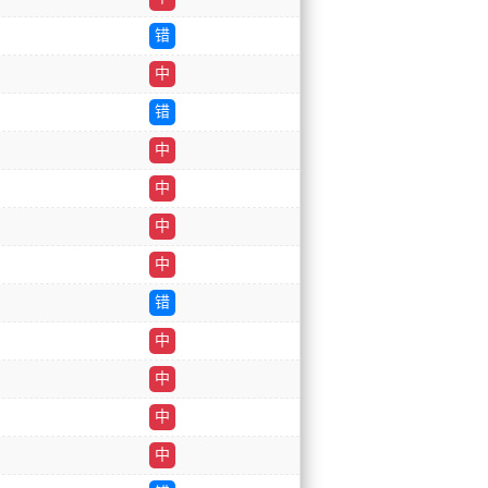
错
中
错
中
中
中
中
错
中
中
中
中