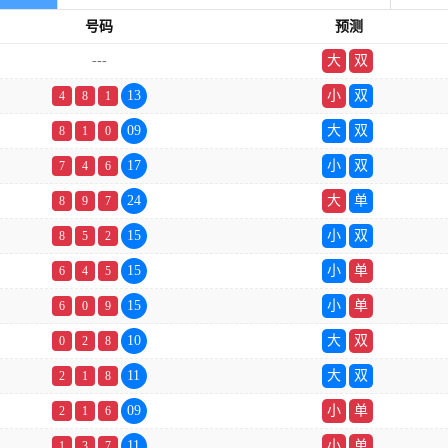
号码
预测
---
大
双
13
小
双
4
8
1
09
大
双
8
1
0
17
小
双
7
4
6
24
大
单
8
9
7
15
小
双
8
5
2
15
小
单
6
4
5
15
小
单
6
0
9
10
大
双
0
2
8
11
大
双
2
1
8
09
小
单
2
1
6
11
小
单
1
3
7