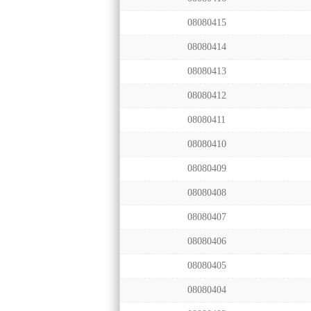
08080415
08080414
08080413
08080412
08080411
08080410
08080409
08080408
08080407
08080406
08080405
08080404