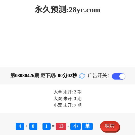
永久预测:28yc.com
第
08080426
期 距下期:
00
分
02
秒
广告开关：
大单
未开:
2
期
大双
未开:
3
期
小双
未开:
7
期
4
+
8
+
1
=
13
-
小
单
咪牌