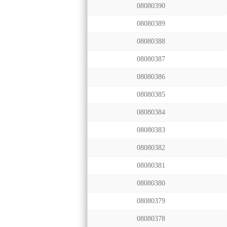
08080390
08080389
08080388
08080387
08080386
08080385
08080384
08080383
08080382
08080381
08080380
08080379
08080378