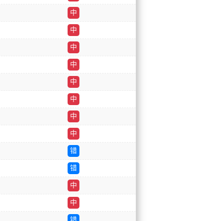
中
中
中
中
中
中
中
中
错
错
中
中
错