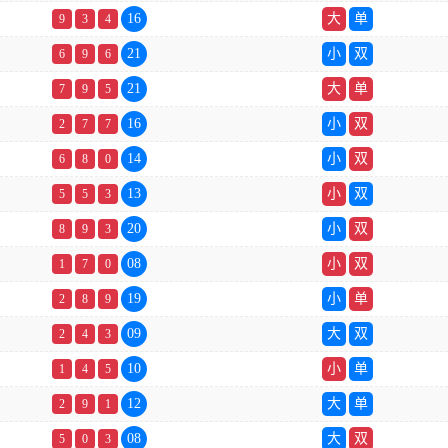
16
大
单
9
3
4
21
小
双
6
9
6
21
大
单
7
9
5
16
小
双
2
7
7
14
小
双
6
8
0
13
小
双
5
5
3
20
小
双
8
9
3
08
小
双
1
7
0
19
小
单
2
8
9
09
大
双
2
4
3
10
小
单
1
4
5
12
大
单
2
9
1
08
大
双
5
0
3