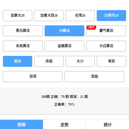
加拿大28
加拿大西28
台湾28
比特币28
黑马算法
99算法
霸气算法
未来算法
金猴算法
大白算法
组合
杀组
大小
单双
双项
双组
100期 正确：79 期 错误：21 期
正确率：79%
预测
走势
统计