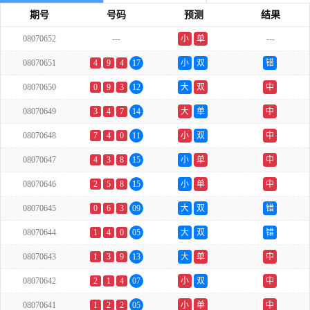
期号
号码
预测
结果
08070652
---
小
单
---
08070651
4
9
4
17
小
双
错
08070650
0
9
3
12
大
双
中
08070649
3
4
7
14
大
单
中
08070648
7
4
0
11
小
双
中
08070647
4
3
8
15
小
单
中
08070646
2
5
8
15
小
单
中
08070645
0
6
3
09
大
双
错
08070644
1
4
0
05
大
双
错
08070643
1
3
9
13
大
单
中
08070642
2
1
4
07
小
双
中
08070641
1
2
2
05
小
单
中