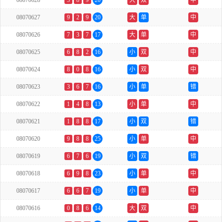
08070628
3
8
9
20
大
双
中
08070627
9
2
9
20
大
单
中
08070626
7
3
7
17
大
单
中
08070625
6
8
2
16
小
双
中
08070624
8
0
8
16
小
双
中
08070623
3
6
7
16
小
单
错
08070622
1
4
8
13
小
单
中
08070621
1
8
8
17
小
双
错
08070620
9
8
8
25
小
单
中
08070619
6
7
6
19
小
双
错
08070618
6
9
8
23
小
单
中
08070617
6
6
7
19
小
单
中
08070616
0
8
6
14
大
双
中