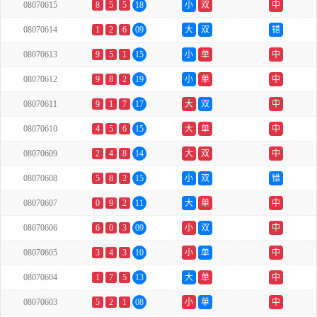
08070615
8
5
5
18
小
双
中
08070614
1
2
6
09
大
双
错
08070613
9
5
1
15
小
单
中
08070612
9
8
2
19
小
单
中
08070611
9
1
7
17
大
双
中
08070610
4
5
6
15
大
单
中
08070609
2
4
8
14
大
双
中
08070608
5
8
2
15
小
双
错
08070607
0
9
2
11
大
单
中
08070606
6
0
3
09
小
双
中
08070605
3
4
3
10
小
单
中
08070604
1
7
5
13
大
单
中
08070603
5
2
1
08
小
单
中