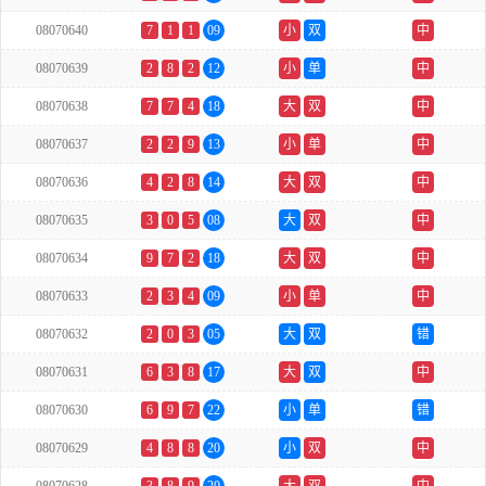
08070640
7
1
1
09
小
双
中
08070639
2
8
2
12
小
单
中
08070638
7
7
4
18
大
双
中
08070637
2
2
9
13
小
单
中
08070636
4
2
8
14
大
双
中
08070635
3
0
5
08
大
双
中
08070634
9
7
2
18
大
双
中
08070633
2
3
4
09
小
单
中
08070632
2
0
3
05
大
双
错
08070631
6
3
8
17
大
双
中
08070630
6
9
7
22
小
单
错
08070629
4
8
8
20
小
双
中