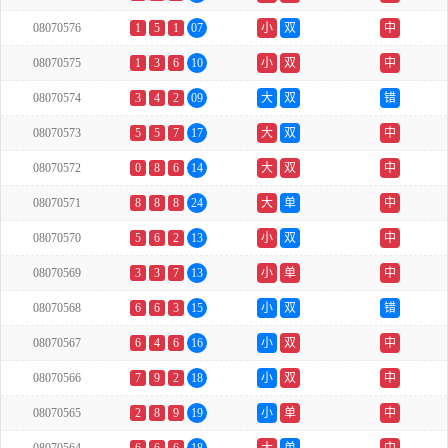
08070576
1
5
1
07
小
双
中
08070575
1
3
6
10
小
双
中
08070574
3
4
2
09
大
双
错
08070573
5
5
7
17
大
双
中
08070572
0
8
6
14
大
双
中
08070571
8
8
8
24
大
单
中
08070570
5
6
2
13
小
双
中
08070569
3
3
7
13
小
单
中
08070568
6
6
3
15
小
双
错
08070567
6
4
6
16
小
双
中
08070566
7
9
2
18
小
双
中
08070565
2
8
9
19
小
单
中