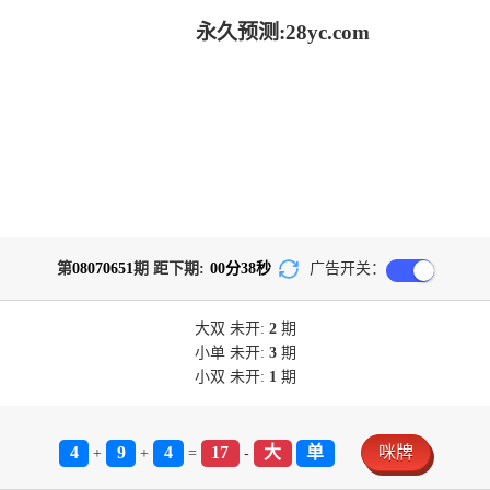
永久预测:28yc.com
第
08070651
期 距下期:
00
分
38
秒
广告开关：
大双
未开:
2
期
小单
未开:
3
期
小双
未开:
1
期
4
9
4
17
大
单
咪牌
+
+
=
-