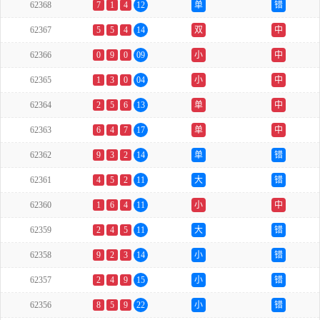
62368
7
1
4
12
单
错
62367
5
5
4
14
双
中
62366
0
9
0
09
小
中
62365
1
3
0
04
小
中
62364
2
5
6
13
单
中
62363
6
4
7
17
单
中
62362
9
3
2
14
单
错
62361
4
5
2
11
大
错
62360
1
6
4
11
小
中
62359
2
4
5
11
大
错
62358
9
2
3
14
小
错
62357
2
4
9
15
小
错
62356
8
5
9
22
小
错