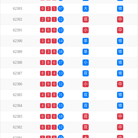
62393
0
2
5
07
大
错
62392
2
9
1
12
双
中
62391
4
0
9
13
小
中
62390
3
4
7
14
单
错
62389
6
3
9
18
单
错
62388
3
8
6
17
小
错
62387
8
1
4
13
双
错
62386
3
9
0
12
小
中
62385
4
9
8
21
双
错
62384
4
9
0
13
双
错
62383
6
6
6
18
双
中
62382
8
3
1
12
双
中