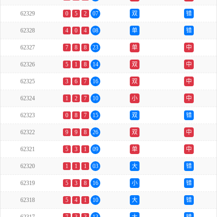
62329
0
5
2
07
双
错
62328
4
0
4
08
单
错
62327
7
8
8
23
单
中
62326
5
1
8
14
双
中
62325
3
6
7
16
双
中
62324
1
2
7
10
小
中
62323
0
8
7
15
双
错
62322
9
9
8
26
双
中
62321
5
3
1
09
单
中
62320
1
1
1
03
大
错
62319
5
3
8
16
小
错
62318
5
4
1
10
大
错