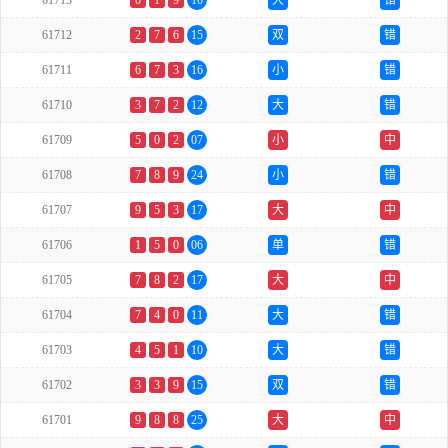
61713
0
1
9
10
大
错
61712
2
7
6
15
双
错
61711
6
7
3
16
小
错
61710
3
7
2
12
大
错
61709
5
0
2
07
小
中
61708
7
8
9
24
小
错
61707
9
5
3
17
大
中
61706
1
5
0
06
单
错
61705
7
8
2
17
大
中
61704
7
4
0
11
大
错
61703
4
5
1
10
大
错
61702
3
3
9
15
双
错
61701
9
8
8
25
大
中