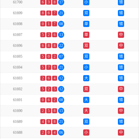
61700
6
3
8
17
小
错
61699
8
6
7
21
双
错
61698
0
1
7
08
单
错
61697
5
2
6
13
单
中
61696
6
8
8
22
双
中
61695
5
0
2
07
双
错
61694
5
7
9
21
小
错
61693
2
6
4
12
大
错
61692
5
2
5
12
双
中
61691
0
6
2
08
大
错
61690
2
5
8
15
大
中
61689
4
9
8
21
双
错
61688
2
0
4
06
小
中