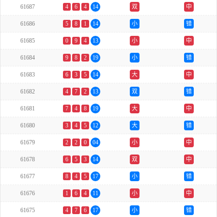
61687
4
6
4
14
双
中
61686
5
8
1
14
小
错
61685
0
9
4
13
小
中
61684
9
8
2
19
小
错
61683
6
3
5
14
大
中
61682
4
7
2
13
双
错
61681
7
4
8
19
大
中
61680
3
4
5
12
大
错
61679
2
2
0
04
小
中
61678
6
5
3
14
双
中
61677
8
4
5
17
小
错
61676
1
6
4
11
小
中
61675
4
7
6
17
小
错