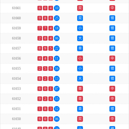
61661
6
0
4
10
双
中
61660
9
8
8
25
双
错
61659
7
7
4
18
小
错
61658
2
0
4
06
大
错
61657
8
9
5
22
单
错
61656
4
4
3
11
小
中
61655
2
5
9
16
小
错
61654
8
2
3
13
大
错
61653
6
0
1
07
单
中
61652
9
2
4
15
单
中
61651
1
8
3
12
单
错
61650
6
0
0
06
双
中