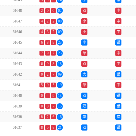
61649
9
9
6
24
小
错
61648
2
0
0
02
双
中
61647
4
2
2
08
小
中
61646
4
3
2
09
小
中
61645
6
8
9
23
小
错
61644
7
9
7
23
单
中
61643
6
9
3
18
双
中
61642
0
2
7
09
大
错
61641
5
9
5
19
单
中
61640
0
4
9
13
双
错
61639
0
8
7
15
双
错
61638
8
2
6
16
单
错
61637
8
5
8
21
双
错