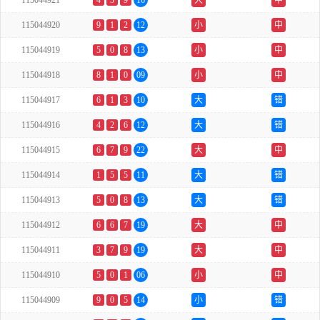
115044921
4
3
9
16
大
中
115044920
9
1
2
12
小
中
115044919
5
0
8
13
小
中
115044918
8
1
0
09
小
中
115044917
6
1
3
10
大
错
115044916
4
2
6
12
大
错
115044915
6
7
9
22
大
中
115044914
1
5
5
11
大
错
115044913
5
0
8
13
大
错
115044912
6
6
7
19
大
中
115044911
3
7
9
19
大
中
115044910
5
0
1
06
小
中
115044909
9
0
5
14
小
错