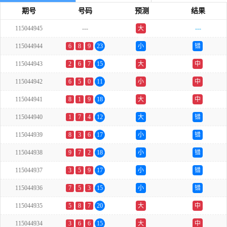
期号
号码
预测
结果
115044945
---
大
---
单
115044944
6
8
9
23
小
错
115044943
2
6
7
15
大
中
115044942
6
5
0
11
小
中
115044941
8
1
9
18
大
中
115044940
1
7
4
12
大
错
115044939
8
3
6
17
小
错
115044938
9
7
2
18
小
错
115044937
3
5
9
17
小
错
115044936
7
5
3
15
小
错
115044935
5
8
7
20
大
中
115044934
3
6
6
15
大
中