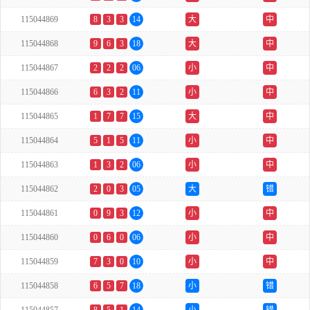
115044869
8
3
3
14
大
中
115044868
9
6
3
18
大
中
115044867
2
2
2
06
小
中
115044866
6
3
2
11
小
中
115044865
1
7
7
15
大
中
115044864
5
1
5
11
小
中
115044863
1
3
2
06
小
中
115044862
2
0
3
05
大
错
115044861
0
9
3
12
小
中
115044860
0
6
0
06
小
中
115044859
7
3
0
10
小
中
115044858
6
5
7
18
小
错