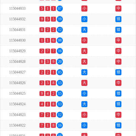
115044933
5
1
1
07
小
中
115044932
9
5
5
19
小
错
115044931
8
2
2
12
大
错
115044930
1
1
6
08
小
中
115044929
2
7
7
16
大
中
115044928
8
3
9
20
大
中
115044927
2
2
1
05
大
错
115044926
2
5
8
15
大
中
115044925
9
4
2
15
小
错
115044924
4
1
8
13
大
错
115044923
7
2
3
12
小
中
115044922
7
1
8
16
小
错