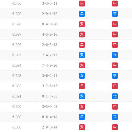
61400
3+3+5=11
单
中
61399
2+9+1=12
单
错
61398
8+4+8=20
双
中
61397
4+3+9=16
双
中
61396
2+6+5=13
单
中
61395
7+4+2=13
双
错
61394
7+4+9=20
双
中
61393
3+6+2=11
双
错
61392
3+7+5=15
单
中
61391
0+1+4=05
双
错
61390
3+5+0=08
双
中
61389
8+6+4=18
单
错
61388
2+9+3=14
双
中