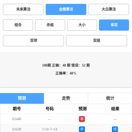
未来算法
金猴算法
大白算法
组合
杀组
大小
单双
双项
双组
100期 正确：48 期 错误：52 期
正确率：48%
预测
走势
统计
期号
号码
预测
结果
61440
---
单
---
61439
1+6+7=14
单
错