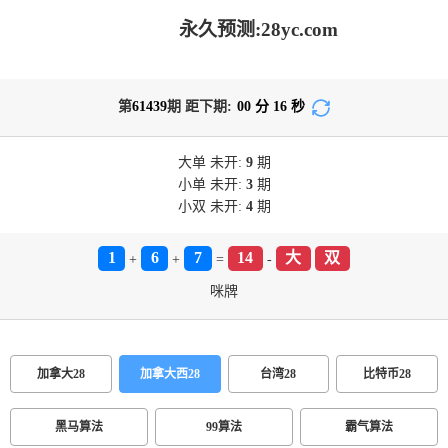
永久预测:28yc.com
第
61439
期 距下期:
00
分
16
秒
大单
未开:
9
期
小单
未开:
3
期
小双
未开:
4
期
1
6
7
14
大
双
+
+
=
-
咪牌
加拿大28
加拿大西28
台湾28
比特币28
黑马算法
99算法
霸气算法