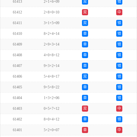
61413
2+1+6=09
双
错
61412
2+8+0=10
双
中
61411
3+1+5=09
双
错
61410
8+2+4=14
单
错
61409
2+9+3=14
单
错
61408
4+0+8=12
单
错
61407
9+3+2=14
单
错
61406
5+4+8=17
双
错
61405
9+5+8=22
单
错
61404
1+3+2=06
单
错
61403
0+5+7=12
双
中
61402
8+0+4=12
单
错
61401
5+2+0=07
单
中