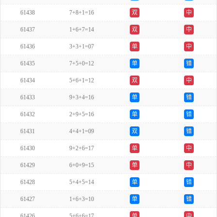
61438
7+8+1=16
双
中
61437
1+6+7=14
双
中
61436
3+3+1=07
单
中
61435
7+5+0=12
单
错
61434
5+6+1=12
双
中
61433
9+3+4=16
单
错
61432
2+9+5=16
单
错
61431
4+4+1=09
双
错
61430
9+2+6=17
单
中
61429
6+0+9=15
单
中
61428
5+4+5=14
单
错
61427
1+6+3=10
单
错
61426
5+6+6=17
单
中