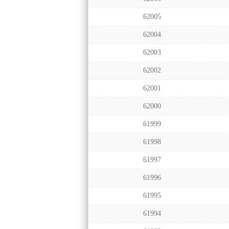
62005
62004
62003
62002
62001
62000
61999
61998
61997
61996
61995
61994