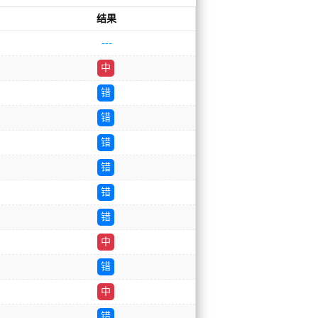
结果
---
中
错
错
错
错
错
错
中
错
中
错