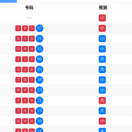
号码
预测
---
小
单
07
小
2
0
5
21
小
8
5
8
15
小
5
6
4
09
大
1
2
6
03
大
1
2
0
18
小
7
8
3
23
小
8
9
6
21
大
7
5
9
13
大
7
0
6
10
小
6
0
4
13
大
4
8
1