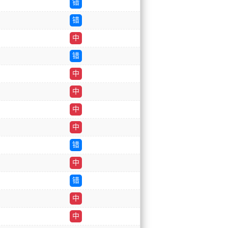
错
错
中
错
中
中
中
中
错
中
错
中
中