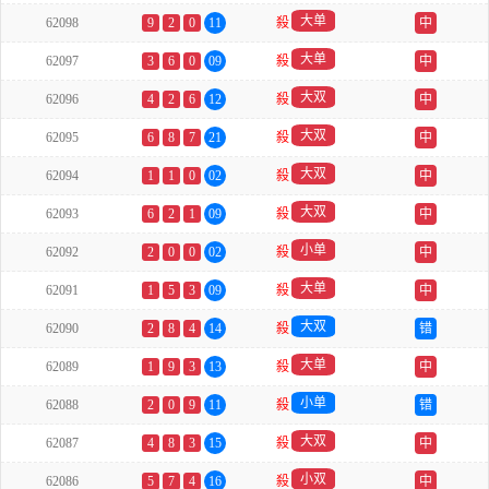
大单
62098
9
2
0
11
殺
中
大单
62097
3
6
0
09
殺
中
大双
62096
4
2
6
12
殺
中
大双
62095
6
8
7
21
殺
中
大双
62094
1
1
0
02
殺
中
大双
62093
6
2
1
09
殺
中
小单
62092
2
0
0
02
殺
中
大单
62091
1
5
3
09
殺
中
大双
62090
2
8
4
14
殺
错
大单
62089
1
9
3
13
殺
中
小单
62088
2
0
9
11
殺
错
大双
62087
4
8
3
15
殺
中
小双
62086
5
7
4
16
殺
中