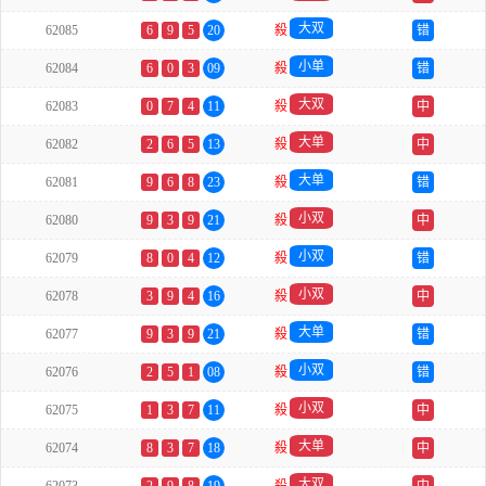
大双
62085
6
9
5
20
殺
错
小单
62084
6
0
3
09
殺
错
大双
62083
0
7
4
11
殺
中
大单
62082
2
6
5
13
殺
中
大单
62081
9
6
8
23
殺
错
小双
62080
9
3
9
21
殺
中
小双
62079
8
0
4
12
殺
错
小双
62078
3
9
4
16
殺
中
大单
62077
9
3
9
21
殺
错
小双
62076
2
5
1
08
殺
错
小双
62075
1
3
7
11
殺
中
大单
62074
8
3
7
18
殺
中
大双