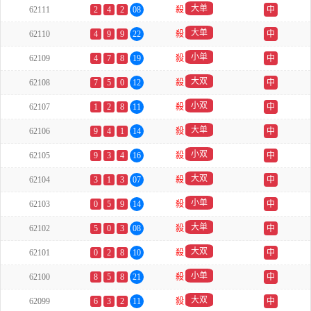
大单
62111
2
4
2
08
殺
中
大单
62110
4
9
9
22
殺
中
小单
62109
4
7
8
19
殺
中
大双
62108
7
5
0
12
殺
中
小双
62107
1
2
8
11
殺
中
大单
62106
9
4
1
14
殺
中
小双
62105
9
3
4
16
殺
中
大双
62104
3
1
3
07
殺
中
小单
62103
0
5
9
14
殺
中
大单
62102
5
0
3
08
殺
中
大双
62101
0
2
8
10
殺
中
小单
62100
8
5
8
21
殺
中
大双
62099
6
3
2
11
殺
中