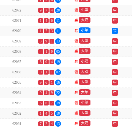
62073
2
9
8
19
殺
中
小单
62072
9
7
4
20
殺
中
大双
62071
1
4
6
11
殺
中
小单
62070
1
7
3
11
殺
错
大单
62069
3
9
1
13
殺
中
大单
62068
4
1
0
05
殺
中
小双
62067
6
9
4
19
殺
中
大双
62066
0
1
1
02
殺
中
大单
62065
9
6
1
16
殺
中
大单
62064
9
4
9
22
殺
中
小单
62063
6
6
7
19
殺
中
大单
62062
1
4
5
10
殺
中
大双
62061
7
2
4
13
殺
中