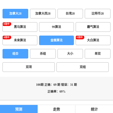
加拿大28
加拿大西28
台湾28
比特币28
黑马算法
99算法
霸气算法
未来算法
金猴算法
大白算法
组合
杀组
大小
单双
双项
双组
100期 正确：69 期 错误：31 期
正确率：69%
预测
走势
统计