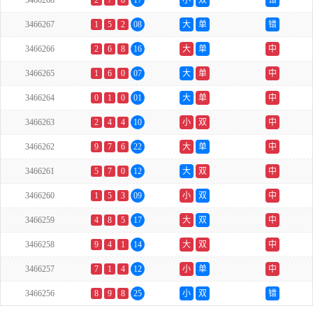
3466268
2
7
8
17
小
双
错
3466267
1
5
2
08
大
单
错
3466266
2
6
8
16
大
单
中
3466265
1
6
0
07
大
单
中
3466264
0
1
0
01
大
单
中
3466263
2
4
4
10
小
双
中
3466262
9
7
6
22
大
单
中
3466261
5
7
0
12
大
双
中
3466260
1
5
3
09
小
双
中
3466259
4
8
5
17
大
双
中
3466258
9
4
1
14
大
双
中
3466257
7
1
4
12
小
单
中
3466256
8
9
8
25
小
双
错