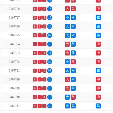
3467729
6
8
0
14
大
双
中
3467728
6
3
6
15
大
单
中
3467727
6
6
3
15
小
双
错
3467726
9
1
0
10
大
单
错
3467725
6
3
0
09
大
双
错
3467724
7
5
6
18
大
单
中
3467723
8
2
1
11
小
双
中
3467722
8
7
7
22
小
双
中
3467721
4
3
0
07
大
双
错
3467720
8
7
3
18
大
单
中
3467719
6
7
5
18
大
单
中
3467718
3
9
1
13
大
单
中
3467717
5
6
9
20
小
单
错