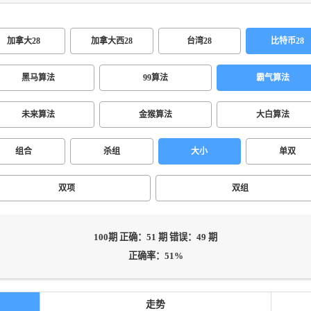
加拿大28
加拿大西28
台湾28
比特币28
黑马算法
99算法
霸气算法
未来算法
金猴算法
大白算法
组合
杀组
大小
单双
双项
双组
100期 正确：51 期 错误：49 期
正确率：51%
走势