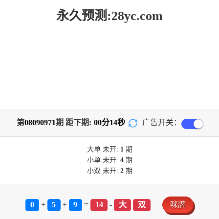
永久预测:28yc.com
第
08090971
期 距下期:
00
分
13
秒
广告开关：
大单
未开:
1
期
小单
未开:
4
期
小双
未开:
2
期
0
+
5
+
9
=
14
-
大
双
咪牌