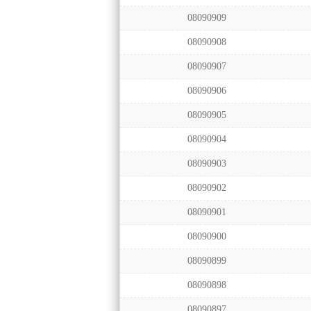
08090909
08090908
08090907
08090906
08090905
08090904
08090903
08090902
08090901
08090900
08090899
08090898
08090897