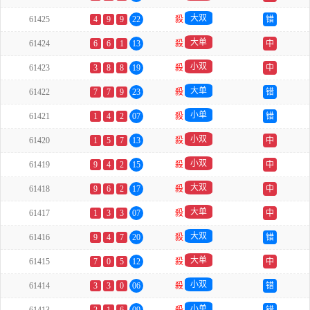
大双
61425
4
9
9
22
殺
错
大单
61424
6
6
1
13
殺
中
小双
61423
3
8
8
19
殺
中
大单
61422
7
7
9
23
殺
错
小单
61421
1
4
2
07
殺
错
小双
61420
1
5
7
13
殺
中
小双
61419
9
4
2
15
殺
中
大双
61418
9
6
2
17
殺
中
大单
61417
1
3
3
07
殺
中
大双
61416
9
4
7
20
殺
错
大单
61415
7
0
5
12
殺
中
小双
61414
3
3
0
06
殺
错
小单