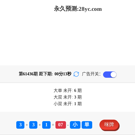
永久预测:28yc.com
第
61436
期 距下期:
00
分
13
秒
广告开关：
大单
未开:
6
期
大双
未开:
3
期
小双
未开:
1
期
3
3
1
07
小
单
咪牌
+
+
=
-